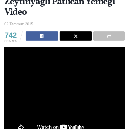
Zeytinyağlı Patlıcan Yemeği
Video
02 Temmuz 2015
742
SHARES