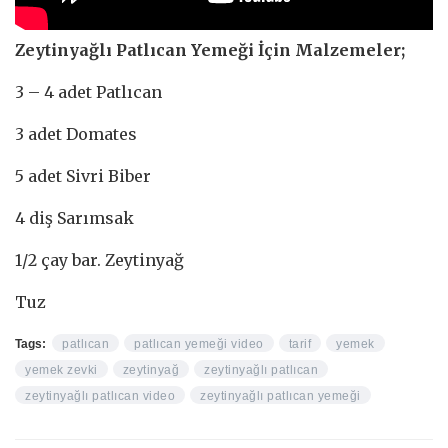
Zeytinyağlı Patlıcan Yemeği İçin Malzemeler;
3 – 4 adet Patlıcan
3 adet Domates
5 adet Sivri Biber
4 diş Sarımsak
1/2 çay bar. Zeytinyağ
Tuz
Tags:
patlıcan
patlıcan yemeği video
tarif
yemek
yemek zevki
zeytinyağ
zeytinyağlı patlıcan
zeytinyağlı patlıcan video
zeytinyağlı patlıcan yemeği