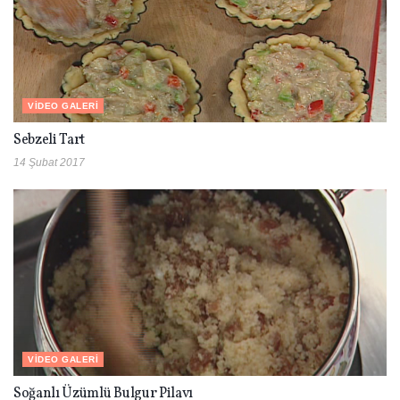
VIDEO GALERI
Sebzeli Tart
14 Şubat 2017
VIDEO GALERI
Soğanlı Üzümlü Bulgur Pilavı