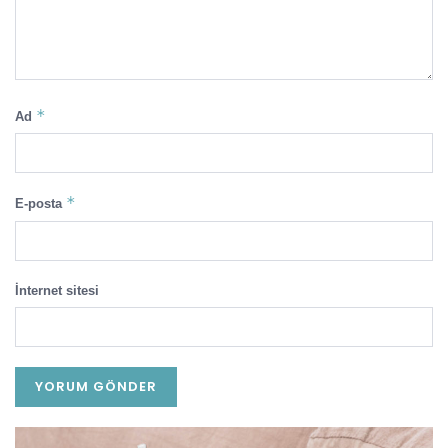
*
Ad
*
E-posta
İnternet sitesi