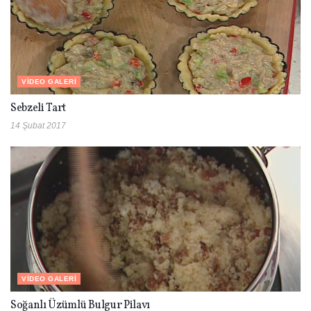
VIDEO GALERI
Sebzeli Tart
14 Şubat 2017
VIDEO GALERI
Soğanlı Üzümlü Bulgur Pilavı