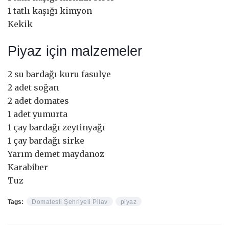
1 tatlı kaşığı kimyon
Kekik
Piyaz için malzemeler
2 su bardağı kuru fasulye
2 adet soğan
2 adet domates
1 adet yumurta
1 çay bardağı zeytinyağı
1 çay bardağı sirke
Yarım demet maydanoz
Karabiber
Tuz
Tags:
Domatesli Şehriyeli Pilav
piyaz