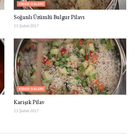
VIDEO GALERI
Soğanlı Üzümlü Bulgur Pilavı
13 Şubat 2017
VIDEO GALERI
Karışık Pilav
13 Şubat 2017