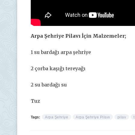
Arpa Şehriye Pilavı İçin Malzemeler;
1 su bardağı arpa şehriye
2 çorba kaşığı tereyağı
2 su bardağı su
Tuz
Tags:
Arpa Şehriye
Arpa Şehriye Pilavı
pilav
t