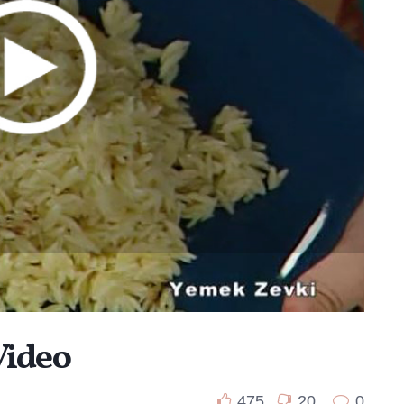
Video
475
20
0