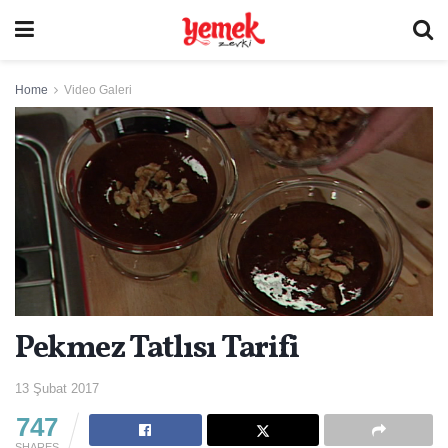
Home
Video Galeri
Pekmez Tatlısı Tarifi
13 Şubat 2017
747
SHARES