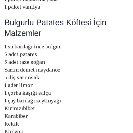
1 paket vanilya
Bulgurlu Patates Köftesi İçin
Malzemler
1 su bardağı ince bulgur
5 adet patates
5 adet taze soğan
Yarım demet maydanoz
5 diş sarımsak
1 adet limon
1 çorba kaşığı salça
1 çay bardağı zeytinyağı
Kırmızıbiber
Karabiber
Kekik
Kimyon