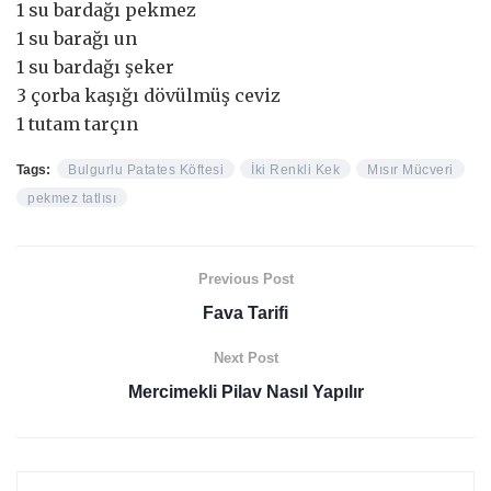
1 su bardağı pekmez
1 su barağı un
1 su bardağı şeker
3 çorba kaşığı dövülmüş ceviz
1 tutam tarçın
Tags:
Bulgurlu Patates Köftesi
İki Renkli Kek
Mısır Mücveri
pekmez tatlısı
Previous Post
Fava Tarifi
Next Post
Mercimekli Pilav Nasıl Yapılır