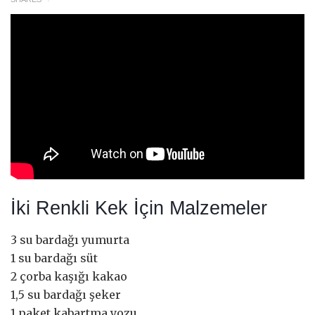
İki Renkli Kek İçin Malzemeler
3 su bardağı yumurta
1 su bardağı süt
2 çorba kaşığı kakao
1,5 su bardağı şeker
1 paket kabartma yozu