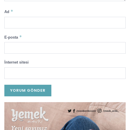
*
Ad
*
E-posta
İnternet sitesi