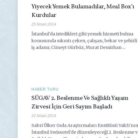
Yiyecek Yemek Bulamadılar, Meal Box’ı
Kurdular
25 Nisan 2014
İstanbul’da istedikleri gibi yemek hizmeti bulma
konusunda sıkıntı çeken, çalışan, bekar ve şehirli
iş adamı; Cüneyt Gürbüz, Murat Demirhan ...
HABER TURU
SÜGAV 2. Beslenme Ve Sağlıklı Yaşam
Zirvesi İçin Geri Sayım Başladı
22 Nisan 2014
Sabri Ülker Gıda Araştırmaları Enstitüsü Vakfı’nı
İstanbul Swissotel’de düzenleyeceği 2. Beslenme v