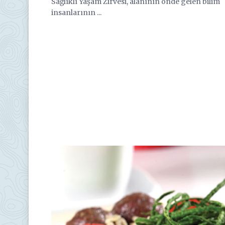
Sağlıklı Yaşam Zirvesi, alanının önde gelen bilim
insanlarının ...