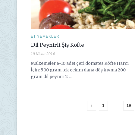
ET YEMEKLERI
Dil Peynirli Şiş Köfte
19 Nisan 2014
Malzemeler 8-10 adet çeri domates Köfte Harcı
İçin: 500 gram tek çekim dana döş kıyma 200
gram dil peyniri 2 ...
1
…
19