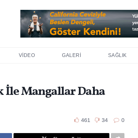
VIDEO
GALERI
SAĞLIK
 İle Mangallar Daha
461
34
0