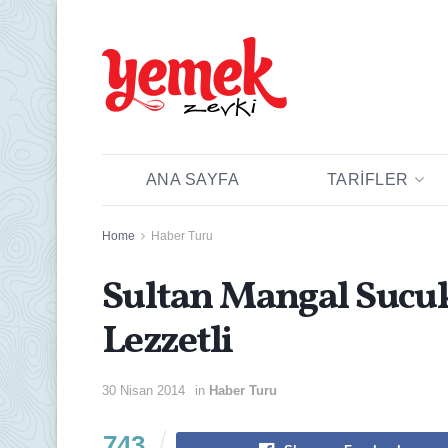
ANA SAYFA
TARIFLER
Home
Haber Turu
Sultan Mangal Sucuk
Lezzetli
30 Nisan 2014
in
Haber Turu
743