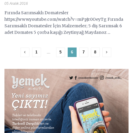
05 Aralık 2016
Fırında Sarımsaklı Domatesler
https://www.youtube.com/watch?v=mPpJr0OeyTg Fırında
Sarımsaklı Domatesler İçin Malzemeler; 5 diş Sarımsak 6
adet Domates 5 çorba kaşığı Zeytinyağ Maydanoz ...
1
…
5
6
7
8