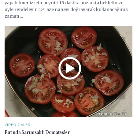
yapabilmeniz için peyniri 15 dakika buzlukta bekletin ve
öyle rendeleyin. 2-Taze naneyi doğrayarak kullanacağınız
zaman ...
VIDEO GALERI
Fırında Sarımsaklı Domatesler