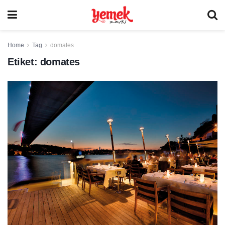
Home
Tag
domates
Etiket:
domates