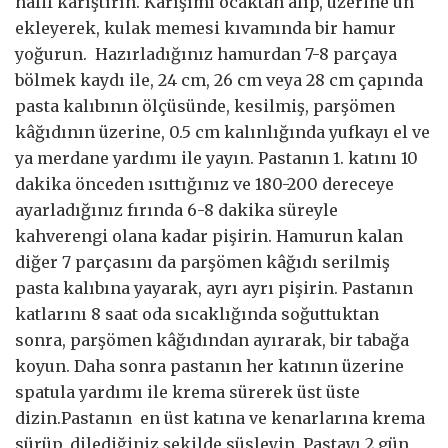
hafif karıştırın. Karışımı ocaktan alıp, üzerine un
ekleyerek, kulak memesi kıvamında bir hamur
yoğurun. Hazırladığınız hamurdan 7-8 parçaya
bölmek kaydı ile, 24 cm, 26 cm veya 28 cm çapında
pasta kalıbının ölçüsünde, kesilmiş, parşömen
kâğıdının üzerine, 0.5 cm kalınlığında yufkayı el ve
ya merdane yardımı ile yayın. Pastanın 1. katını 10
dakika önceden ısıttığınız ve 180-200 dereceye
ayarladığınız fırında 6-8 dakika süreyle
kahverengi olana kadar pişirin. Hamurun kalan
diğer 7 parçasını da parşömen kâğıdı serilmiş
pasta kalıbına yayarak, ayrı ayrı pişirin. Pastanın
katlarını 8 saat oda sıcaklığında soğuttuktan
sonra, parşömen kâğıdından ayırarak, bir tabağa
koyun. Daha sonra pastanın her katının üzerine
spatula yardımı ile krema sürerek üst üste
dizin.Pastanın en üst katına ve kenarlarına krema
sürüp, dilediğiniz şekilde süsleyin. Pastayı 2 gün