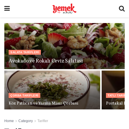
SALATA TARIFLERI
Avokado ve Rokalı Ceviz Salatası
ÇORBA TARIFLERI
TATLI TARIFL
Köz Patlıcan ve Yarma Mısır Çorbası
Portakal Pe
Home
Category
Tarifler