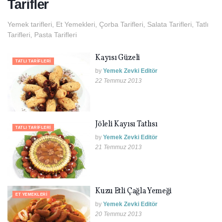
Tarifler
Yemek tarifleri, Et Yemekleri, Çorba Tarifleri, Salata Tarifleri, Tatlı
Tarifleri, Pasta Tarifleri
Kayısı Güzeli
TATLI TARIFLERI
by
Yemek Zevki Editör
22 Temmuz 2013
Jöleli Kayısı Tatlısı
TATLI TARIFLERI
by
Yemek Zevki Editör
21 Temmuz 2013
Kuzu Etli Çağla Yemeği
ET YEMEKLERI
by
Yemek Zevki Editör
20 Temmuz 2013