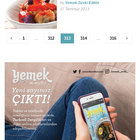
by
Yemek Zevki Editör
07 Temmuz 2013
1
…
312
313
314
…
316