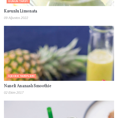
GÜNÜN TARIFI
Kavunlu Limonata
09 Ağustos 2022
İÇECEK TARIFLERI
Naneli Ananaslı Smoothie
02 Ekim 2017