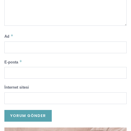
*
Ad
*
E-posta
İnternet sitesi