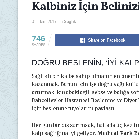
Kalbiniz İçin Beliniz
01 Ekim 2017
in
Sağlık
746
Share on Facebook
SHARES
DOĞRU BESLENİN, ‘İYİ KALP
Sağlıklı bir kalbe sahip olmanın en önemli 
kazanmak. Bunun için işe doğru yağı kulla
artırmak, kurubaklagil, sebze ve balığa sof
Bahçelievler Hastanesi Beslenme ve Diyet
için beslenme tüyolarını paylaştı.
Her gün bir diş sarımsak, haftada üç kez f
kalp sağlığına iyi geliyor.
Medical Park B