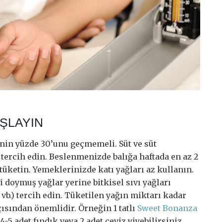
ŞLAYIN
nin yüzde 30’unu geçmemeli. Süt ve süt
 tercih edin. Beslenmenizde balığa haftada en az 2
 tüketin. Yemeklerinizde katı yağları az kullanın.
i doymuş yağlar yerine bitkisel sıvı yağları
 vb.) tercih edin. Tüketilen yağın miktarı kadar
ısından önemlidir. Örneğin 1 tatlı
Sweet Bonanza
4-5 adet fındık veya 2 adet ceviz yiyebilirsiniz.