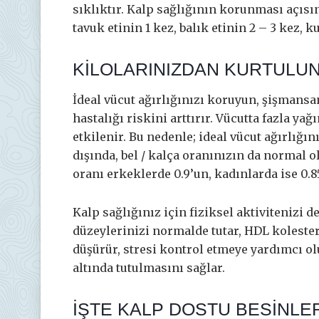
sıklıktır. Kalp sağlığının korunması açısın
tavuk etinin 1 kez, balık etinin 2 – 3 kez, 
KİLOLARINIZDAN KURTULU
İdeal vücut ağırlığınızı koruyun, şişmansanı
hastalığı riskini arttırır. Vücutta fazla ya
etkilenir. Bu nedenle; ideal vücut ağırlığın
dışında, bel / kalça oranınızın da normal o
oranı erkeklerde 0.9’un, kadınlarda ise 0.
Kalp sağlığınız için fiziksel aktivitenizi de
düzeylerinizi normalde tutar, HDL kolestero
düşürür, stresi kontrol etmeye yardımcı ol
altında tutulmasını sağlar.
İŞTE KALP DOSTU BESİNLE