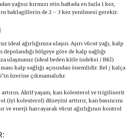
dan yağsız kırmızı etin haftada en fazla 1 kez,
kuru baklagillerin de 2 – 3 kez yenilmesi gerekir.
N
z ideal ağırlığınıza ulaşın. Aşırı vücut yağı, kalp
ğın depolandığı bölgeye göre de kalp sağlığı
ıza ulaşmanız (ideal beden kitle indeksi / BKİ)
lması kalp sağlığı açısından önemlidir. Bel / kalça
85’in üzerine çıkmamalıdır.
 artırın. Aktif yaşam, kan kolesterol ve trigiliserit
l (iyi kolesterol) düzeyini arttırır, kan basıncını
ur ve enerji harcayarak vücut ağırlığının kontrol
R: