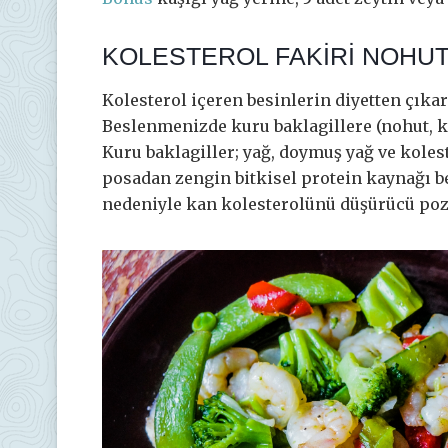
KOLESTEROL FAKİRİ NOHUT
Kolesterol içeren besinlerin diyetten çıka
Beslenmenizde kuru baklagillere (nohut, ku
Kuru baklagiller; yağ, doymuş yağ ve koles
posadan zengin bitkisel protein kaynağı be
nedeniyle kan kolesterolünü düşürücü pozit