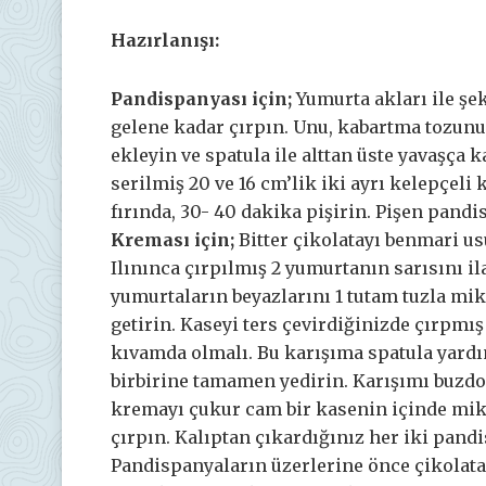
Hazırlanışı:
Pandispanyası için;
Yumurta akları ile ş
gelene kadar çırpın. Unu, kabartma tozunu
ekleyin ve spatula ile alttan üste yavaşça k
serilmiş 20 ve 16 cm’lik iki ayrı kelepçeli 
fırında, 30- 40 dakika pişirin. Pişen pand
Kreması için;
Bitter çikolatayı benmari usu
Ilınınca çırpılmış 2 yumurtanın sarısını ila
yumurtaların beyazlarını 1 tutam tuzla mi
getirin. Kaseyi ters çevirdiğinizde çırpm
kıvamda olmalı. Bu karışıma spatula yardı
birbirine tamamen yedirin. Karışımı buzdol
kremayı çukur cam bir kasenin içinde miks
çırpın. Kalıptan çıkardığınız her iki pandi
Pandispanyaların üzerlerine önce çikolat