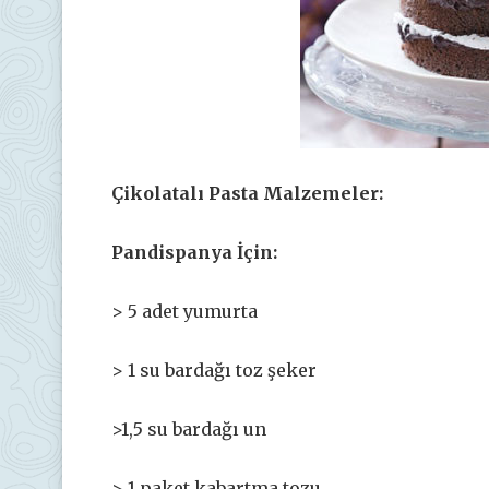
Çikolatalı Pasta Malzemeler:
Pandispanya İçin:
> 5 adet yumurta
> 1 su bardağı toz şeker
>1,5 su bardağı un
> 1 paket kabartma tozu