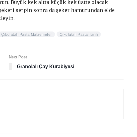
urun. Büyük kek altta küçük kek üstte olacak
a şekeri serpin sonra da şeker hamurundan elde
sleyin.
Çikolatalı Pasta Malzemeler
Çikolatalı Pasta Tarifi
Next Post
Granolalı Çay Kurabiyesi