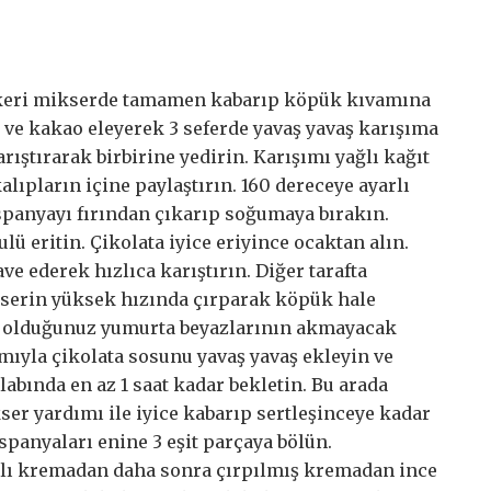
ekeri mikserde tamamen kabarıp köpük kıvamına
 ve kakao eleyerek 3 seferde yavaş yavaş karışıma
arıştırarak birbirine yedirin. Karışımı yağlı kağıt
kalıpların içine paylaştırın. 160 dereceye ayarlı
ispanyayı fırından çıkarıp soğumaya bırakın.
lü eritin. Çikolata iyice eriyince ocaktan alın.
ve ederek hızlıca karıştırın. Diğer tarafta
kserin yüksek hızında çırparak köpük hale
ış olduğunuz yumurta beyazlarının akmayacak
mıyla çikolata sosunu yavaş yavaş ekleyin ve
abında en az 1 saat kadar bekletin. Bu arada
er yardımı ile iyice kabarıp sertleşinceye kadar
spanyaları enine 3 eşit parçaya bölün.
alı kremadan daha sonra çırpılmış kremadan ince