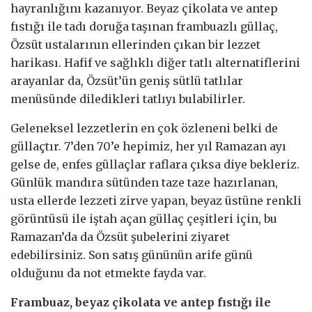
hayranlığını kazanıyor. Beyaz çikolata ve antep
fıstığı ile tadı doruğa taşınan frambuazlı güllaç,
Özsüt ustalarının ellerinden çıkan bir lezzet
harikası. Hafif ve sağlıklı diğer tatlı alternatiflerini
arayanlar da, Özsüt’ün geniş sütlü tatlılar
menüsünde diledikleri tatlıyı bulabilirler.
Geleneksel lezzetlerin en çok özleneni belki de
güllaçtır. 7’den 70’e hepimiz, her yıl Ramazan ayı
gelse de, enfes güllaçlar raflara çıksa diye bekleriz.
Günlük mandıra sütünden taze taze hazırlanan,
usta ellerde lezzeti zirve yapan, beyaz üstüne renkli
görüntüsü ile iştah açan güllaç çeşitleri için, bu
Ramazan’da da Özsüt şubelerini ziyaret
edebilirsiniz. Son satış gününün arife günü
olduğunu da not etmekte fayda var.
Frambuaz, beyaz çikolata ve antep fıstığı ile