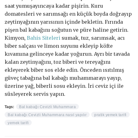
saat yumuşayıncaya kadar pişirin. Kuru
domatesleri ve sarımsağı en küçük boyda doğrayıp
zeytinyağının yarısının içinde bekletin. Fırında
pişen bal kabağını soğutun ve püre haline getirin.
Kimyon,
Bahis Siteleri
sumak, tuz, sarımsak, acı
biber salçası ve limon suyunu ekleyip köfte
kıvamına gelinceye kadar yoğurun. Ayrı bir tavada
kalan zeytinyağını, toz biberi ve tereyağını
ekleyerek biber sos elde edin. Önceden ısıtılmış
güveç tabağına bal kabağı muhammarayı yayıp,
üzerine yağ, biberli sosu ekleyin. İri ceviz içi ile
süsleyerek servis yapın.
Tags:
Bal kabağı Cevizli Muhammara
Bal kabağı Cevizli Muhammara nasıl yapılır
pratik yemek tarifi
yemek tarifi