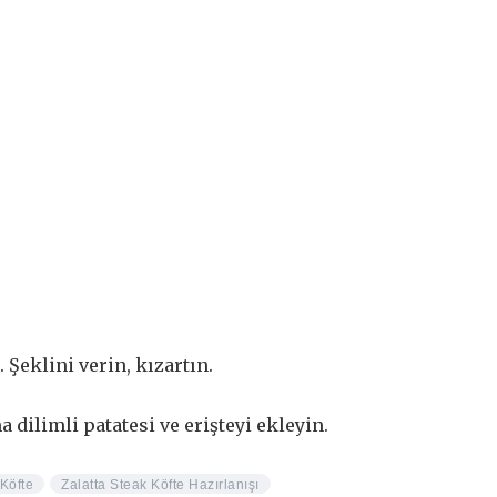
Şeklini verin, kızartın.
a dilimli patatesi ve erişteyi ekleyin.
 Köfte
Zalatta Steak Köfte Hazırlanışı