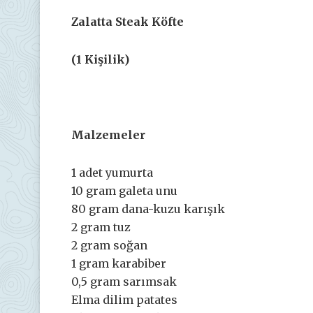
Zalatta Steak Köfte
(1 Kişilik)
Malzemeler
1 adet yumurta
10 gram galeta unu
80 gram dana-kuzu karışık
2 gram tuz
2 gram soğan
1 gram karabiber
0,5 gram sarımsak
Elma dilim patates