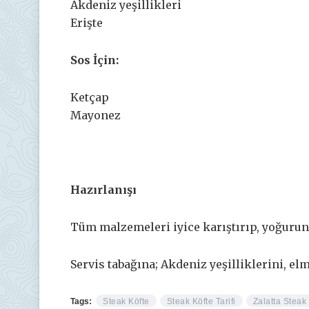
Akdeniz yeşillikleri
Erişte
Sos İçin:
Ketçap
Mayonez
Hazırlanışı
Tüm malzemeleri iyice karıştırıp, yoğurun. 
Servis tabağına; Akdeniz yeşilliklerini, elm
Tags:
Steak Köfte
Steak Köfte Tarifi
Zalatta Steak