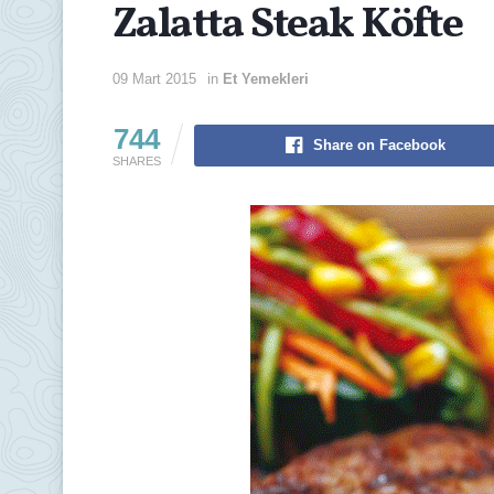
Zalatta Steak Köfte
09 Mart 2015
in
Et Yemekleri
744
Share on Facebook
SHARES