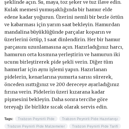
şeklinde açın. Su, maya, toz şeker ve tuz ilave edin.
Kulak memesi yumuşaklığında bir hamur elde
edene kadar yoğurun. Üzerini nemli bir bezle örtün
ve kabarması için yarım saat bekleyin. Hamurdan
mandalina büyüklüğünde parçalar koparın ve
üzerlerini örtüp, 1 saat dinlendirin. Her bir hamur
parçasını uzunlamasına açın. Hazırladığınız harcı,
hamurun orta kısmına yerleştirin ve hamurun iki
ucunu birleştirerek pide şekli verin. Diğer tüm
hamurlar için aynı işlemi yapın. Hazırlanan
pidelerin, kenarlarına yumurta sarısı sürerek,
önceden ısıttığınız ve 200 dereceye ayarladığınız
fırına verin. Pidelerin üzeri kızarana kadar
pişmesini bekleyin. Daha sonra tercihe göre
tereyağı ile birlikte sıcak olarak servis edin.
Tags:
Trabzon Peynirli Pide
Trabzon Peynirli Pide Hazırlanışı
Trabzon Peynirli Pide Malzemeler
Trabzon Peynirli Pide Tarifi