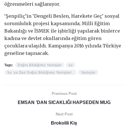
öğrenmeleri sağlanıyor.
‘Şenpiliç’in ‘Dengeli Beslen, Harekete Geç’ sosyal
sorumluluk projesi kapsamında; Milli Eğitim
Bakanlığı ve İSMEK ile işbirliği yapılarak binlerce
kadına ve devlet okullarında eğitim gören
çocuklara ulaşıldı. Kampanya 2016 yılında Türkiye
geneline taşınacak.
Tags:
Doğru Bildiğimiz Yanlışlar
su
Su ’ya Dair Doğru Bildiğimiz Yanlışlar!..
Yanlışlar
Previous Post
EMSAN ’DAN SICAKLIĞI HAPSEDEN MUG
Next Post
Brokolili Kiş