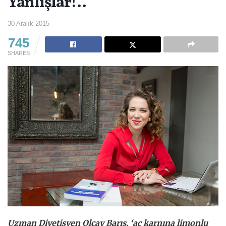
Yanlışlar!..
30 Aralık 2015
745
SHARES
Uzman Diyetisyen Olcay Barış, ‘aç karnına limonlu