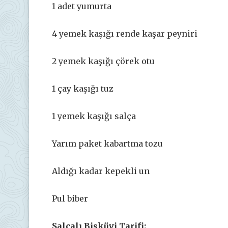
1 adet yumurta
4 yemek kaşığı rende kaşar peyniri
2 yemek kaşığı çörek otu
1 çay kaşığı tuz
1 yemek kaşığı salça
Yarım paket kabartma tozu
Aldığı kadar kepekli un
Pul biber
Salçalı Bisküvi Tarifi: