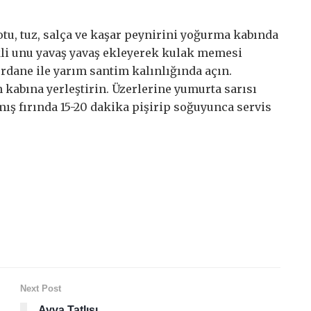
otu, tuz, salça ve kaşar peynirini yoğurma kabında
kli unu yavaş yavaş ekleyerek kulak memesi
ane ile yarım santim kalınlığında açın.
ın kabına yerleştirin. Üzerlerine yumurta sarısı
lmış fırında 15-20 dakika pişirip soğuyunca servis
Next Post
Ayva Tatlısı