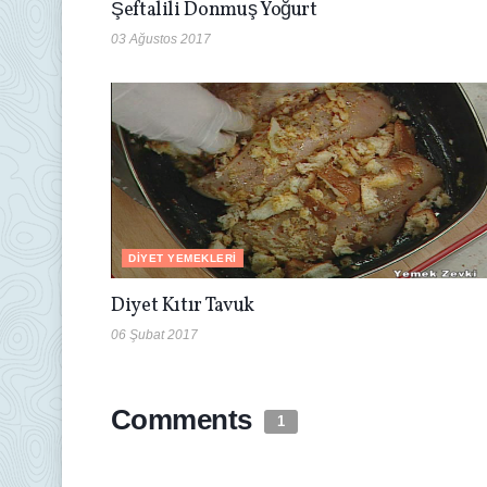
Şeftalili Donmuş Yoğurt
03 Ağustos 2017
DIYET YEMEKLERI
Diyet Kıtır Tavuk
06 Şubat 2017
Comments
1