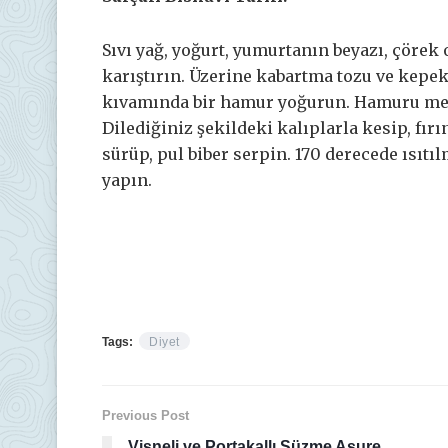
Sıvı yağ, yoğurt, yumurtanın beyazı, çörek 
karıştırın. Üzerine kabartma tozu ve kepe
kıvamında bir hamur yoğurun. Hamuru merd
Dilediğiniz şekildeki kalıplarla kesip, fır
sürüp, pul biber serpin. 170 derecede ısıtı
yapın.
Tags:
Diyet
Previous Post
Vişneli ve Portakallı Süzme Aşure