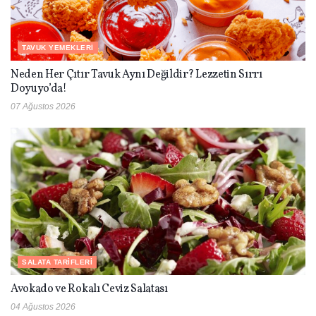
TAVUK YEMEKLERI
Neden Her Çıtır Tavuk Aynı Değildir? Lezzetin Sırrı
Doyuyo’da!
07 Ağustos 2026
SALATA TARIFLERI
Avokado ve Rokalı Ceviz Salatası
04 Ağustos 2026