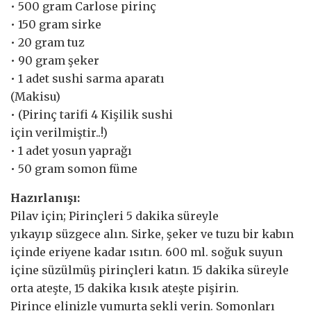
• 500 gram Carlose pirinç
• 150 gram sirke
• 20 gram tuz
• 90 gram şeker
• 1 adet sushi sarma aparatı
(Makisu)
• (Pirinç tarifi 4 Kişilik sushi
için verilmiştir..!)
• 1 adet yosun yaprağı
• 50 gram somon füme
Hazırlanışı:
Pilav için; Pirinçleri 5 dakika süreyle
yıkayıp süzgece alın. Sirke, şeker ve tuzu bir kabın
içinde eriyene kadar ısıtın. 600 ml. soğuk suyun
içine süzülmüş pirinçleri katın. 15 dakika süreyle
orta ateşte, 15 dakika kısık ateşte pişirin.
Pirince elinizle yumurta şekli verin. Somonları