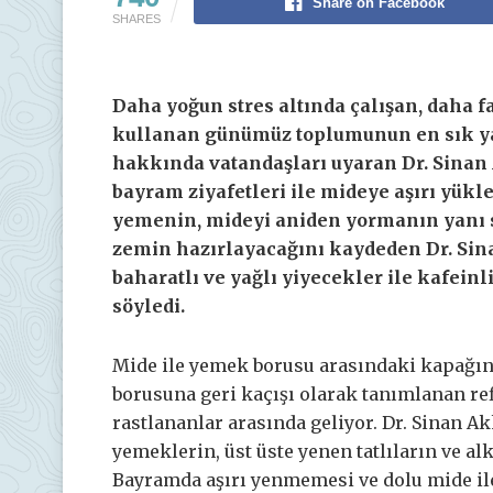
Share on Facebook
SHARES
Daha yoğun stres altında çalışan, daha fa
kullanan günümüz toplumunun en sık yak
hakkında vatandaşları uyaran Dr. Sinan 
bayram ziyafetleri ile mideye aşırı yük
yemenin, mideyi aniden yormanın yanı sır
zemin hazırlayacağını kaydeden Dr. Sinan
baharatlı ve yağlı yiyecekler ile kafein
söyledi.
Mide ile yemek borusu arasındaki kapağı
borusuna geri kaçışı olarak tanımlanan ref
rastlananlar arasında geliyor. Dr. Sinan A
yemeklerin, üst üste yenen tatlıların ve alk
Bayramda aşırı yenmemesi ve dolu mide il