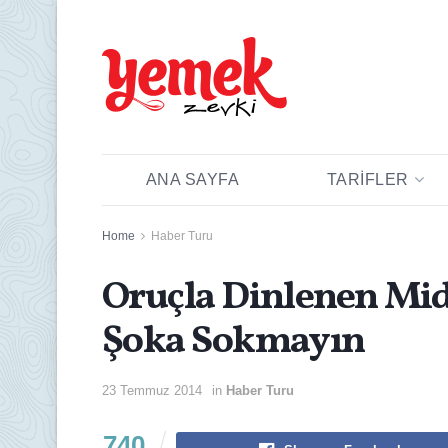
ANA SAYFA
TARIFLER
Home
Haber Turu
Oruçla Dinlenen Mid
Şoka Sokmayın
23 Temmuz 2014
in
Haber Turu
740