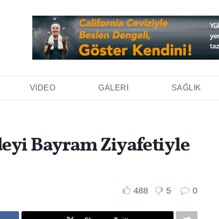
VIDEO
GALERI
SAĞLIK
eyi Bayram Ziyafetiyle
488
5
0