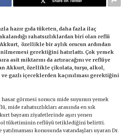
Share on Twitter
zla hazır gıda tüketen, daha fazla ilaç
alandığı rahatsızlıklardan biri olan reflü
Akkurt, özellikle bir aylık orucun ardından
lenilmemesi gerektiğini hatırlattı. Çok yemek
a asit miktarını da artıracağını ve reflüye
 Akkurt, özellikle çikolata, turşu, alkol,
li ve gazlı içeceklerden kaçınılması gerektiğini
n hasar görmesi sonucu mide suyunun yemek
lü, mide rahatsızlıkları arasında en sık
kkurt bayram ziyafetlerinde aşırı yenen
ol tüketiminin reflüyü tetiklediğini belirtti.
e yatılmaması konusunda vatandaşları uyaran Dr.