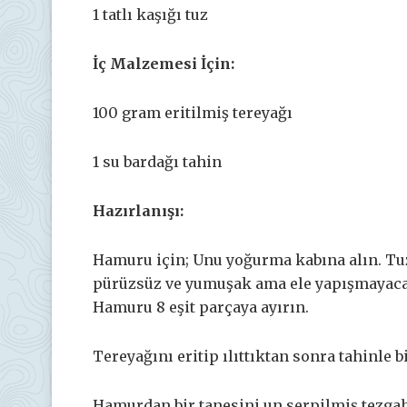
1 tatlı kaşığı tuz
İç Malzemesi İçin:
100 gram eritilmiş tereyağı
1 su bardağı tahin
Hazırlanışı:
Hamuru için; Unu yoğurma kabına alın. Tu
pürüzsüz ve yumuşak ama ele yapışmayaca
Hamuru 8 eşit parçaya ayırın.
Tereyağını eritip ılıttıktan sonra tahinle b
Hamurdan bir tanesini un serpilmiş tezgah