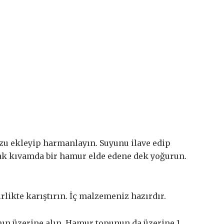
zu ekleyip harmanlayın. Suyunu ilave edip
k kıvamda bir hamur elde edene dek yoğurun.
irlikte karıştırın. İç malzemeniz hazırdır.
ın üzerine alın. Hamur topunun da üzerine 1