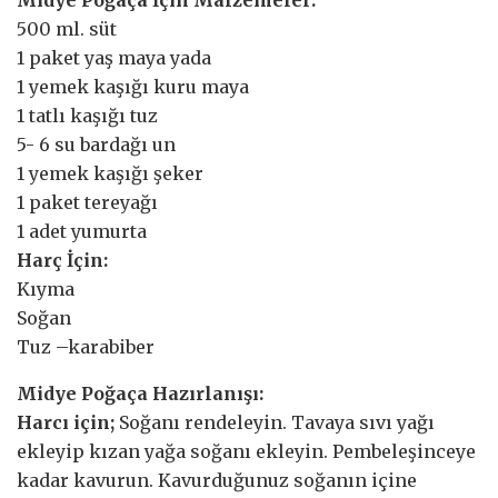
Midye Poğaça İçin Malzemeler:
500 ml. süt
1 paket yaş maya yada
1 yemek kaşığı kuru maya
1 tatlı kaşığı tuz
5- 6 su bardağı un
1 yemek kaşığı şeker
1 paket tereyağı
1 adet yumurta
Harç İçin:
Kıyma
Soğan
Tuz –karabiber
Midye Poğaça Hazırlanışı:
Harcı için;
Soğanı rendeleyin. Tavaya sıvı yağı
ekleyip kızan yağa soğanı ekleyin. Pembeleşinceye
kadar kavurun. Kavurduğunuz soğanın içine