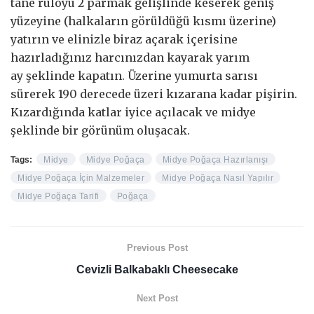
tane ruloyu 2 parmak gelişlinde keserek geniş
yüzeyine (halkaların görüldüğü kısmı üzerine)
yatırın ve elinizle biraz açarak içerisine
hazırladığınız harcınızdan kayarak yarım
ay şeklinde kapatın. Üzerine yumurta sarısı
sürerek 190 derecede üzeri kızarana kadar pişirin.
Kızardığında katlar iyice açılacak ve midye
şeklinde bir görünüm oluşacak.
Tags:
Midye
Midye Poğaça
Midye Poğaça Hazırlanışı
Midye Poğaça İçin Malzemeler
Midye Poğaça Nasıl Yapılır
Midye Poğaça Tarifi
Poğaça
Previous Post
Cevizli Balkabaklı Cheesecake
Next Post