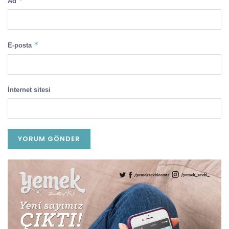
*
Ad
*
E-posta
İnternet sitesi