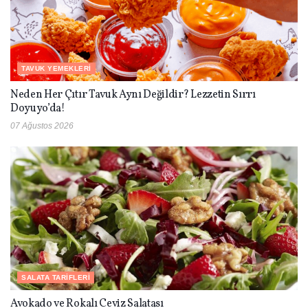
TAVUK YEMEKLERI
Neden Her Çıtır Tavuk Aynı Değildir? Lezzetin Sırrı
Doyuyo’da!
07 Ağustos 2026
SALATA TARIFLERI
Avokado ve Rokalı Ceviz Salatası