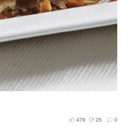
479
25
0