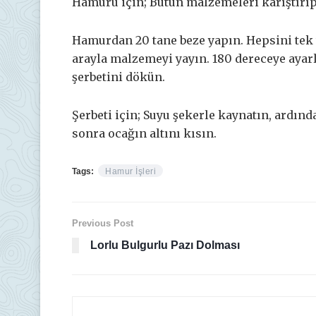
Hamuru için; Bütün malzemeleri karıştırı
Hamurdan 20 tane beze yapın. Hepsini tek 
arayla malzemeyi yayın. 180 dereceye ayarlı
şerbetini dökün.
Şerbeti için; Suyu şekerle kaynatın, ardın
sonra ocağın altını kısın.
Tags:
Hamur İşleri
Previous Post
Lorlu Bulgurlu Pazı Dolması