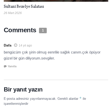
Sultani Bezelye Salatası
26 Mart 2026
Comments
1
Dafa
14 yıl ago
bengücüm çok şirin olmuş eenrlile sağlık canım.çok öpüyor
güzel bir gün diliyorum.sevgiler.
Yanıtla
Bir yanıt yazın
*
E-posta adresiniz yayınlanmayacak.
Gerekli alanlar
ile
işaretlenmişlerdir