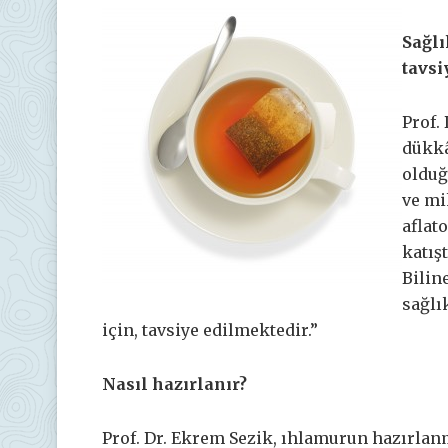
Sağlı
tavsi
Prof.
dükkâ
olduğ
ve mi
aflat
katış
Bilin
sağlı
için, tavsiye edilmektedir.”
Nasıl hazırlanır?
Prof. Dr. Ekrem Sezik, ıhlamurun hazırlan