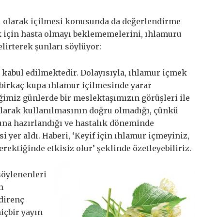
yı olarak içilmesi konusunda da değerlendirme
ek için hasta olmayı beklememelerini, ıhlamuru
elirterek şunları söylüyor:
 kabul edilmektedir. Dolayısıyla, ıhlamur içmek
birkaç kupa ıhlamur içilmesinde yarar
imiz günlerde bir meslektaşımızın görüşleri ile
 olarak kullanılmasının doğru olmadığı, çünkü
una hazırlandığı ve hastalık döneminde
 yer aldı. Haberi, ‘Keyif için ıhlamur içmeyiniz,
erektiğinde etkisiz olur’ şeklinde özetleyebiliriz.
söylenenleri
n
 direnç
hiçbir yayın