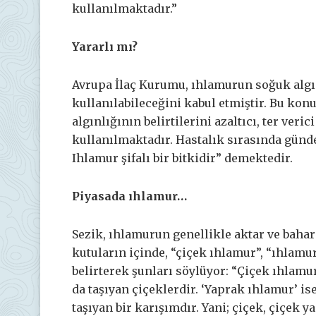
kullanılmaktadır.”
Yararlı mı?
Avrupa İlaç Kurumu, ıhlamurun soğuk algınlı
kullanılabileceğini kabul etmiştir. Bu kon
algınlığının belirtilerini azaltıcı, ter veric
kullanılmaktadır. Hastalık sırasında günde
Ihlamur şifalı bir bitkidir” demektedir.
Piyasada ıhlamur…
Sezik, ıhlamurun genellikle aktar ve bahar
kutuların içinde, “çiçek ıhlamur”, “ıhlamur”
belirterek şunları söylüyor: “Çiçek ıhlamur
da taşıyan çiçeklerdir. ‘Yaprak ıhlamur’ i
taşıyan bir karışımdır. Yani; çiçek, çiçek 