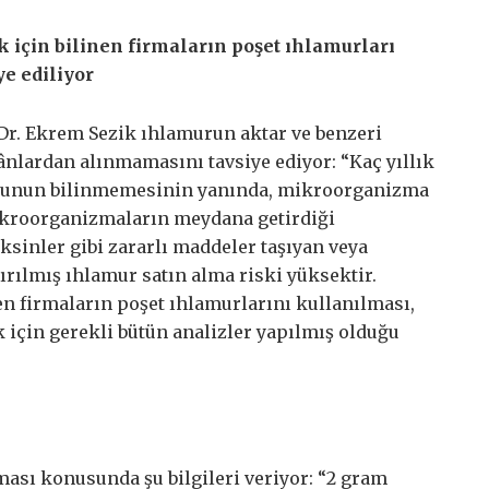
k için bilinen firmaların poşet ıhlamurları
ye ediliyor
 Dr. Ekrem Sezik ıhlamurun aktar ve benzeri
nlardan alınmamasını tavsiye ediyor: “Kaç yıllık
unun bilinmemesinin yanında, mikroorganizma
kroorganizmaların meydana getirdiği
oksinler gibi zararlı maddeler taşıyan veya
tırılmış ıhlamur satın alma riski yüksektir.
en firmaların poşet ıhlamurlarını kullanılması,
k için gerekli bütün analizler yapılmış olduğu
ması konusunda şu bilgileri veriyor: “2 gram