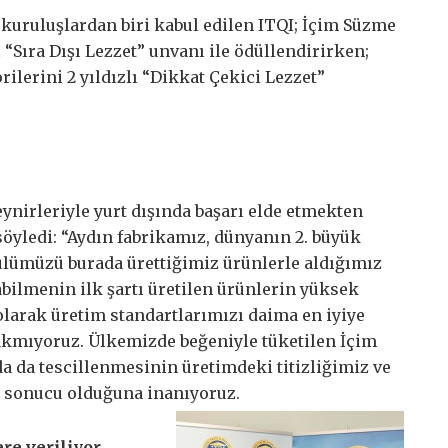
 kuruluşlardan biri kabul edilen ITQI; İçim Süzme
 “Sıra Dışı Lezzet” unvanı ile ödüllendirirken;
rilerini 2 yıldızlı “Dikkat Çekici Lezzet”
ynirleriyle yurt dışında başarı elde etmekten
söyledi: “Aydın fabrikamız, dünyanın 2. büyük
dülümüzü burada ürettiğimiz ürünlerle aldığımız
abilmenin ilk şartı üretilen ürünlerin yüksek
olarak üretim standartlarımızı daima en iyiye
rakmıyoruz. Ülkemizde beğeniyle tüketilen İçim
da da tescillenmesinin üretimdeki titizliğimiz ve
 sonucu olduğuna inanıyoruz.
re veriliyor