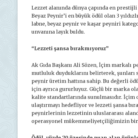
Lezzet alanında dünya çapında en prestijli
Beyaz Peynir’i en büyük ödül olan 3 yıldızlı
labne, beyaz peynir ve kaşar peyniri katego
unvanına layık buldu.
“Lezzeti şansa bırakmıyoruz”
Ak Gıda Başkanı Ali Sözen, İçim markalı pe
mutluluk duyduklarını belirterek, şunları 
peynir üretim hattına sahip. Bu değerli ö
için ayrıca gururluyuz. Güçlü bir marka ol
kalite standartlarında sunulmasıdır. İçim 
ulaştırmayı hedefliyor ve lezzeti şansa bı
peynirlerinin lezzetinin uluslararası alan
operasyonel mükemmeliyetçiliğimizin bir
Ödül, yüzde 70 üzerinde puan alan ürünle