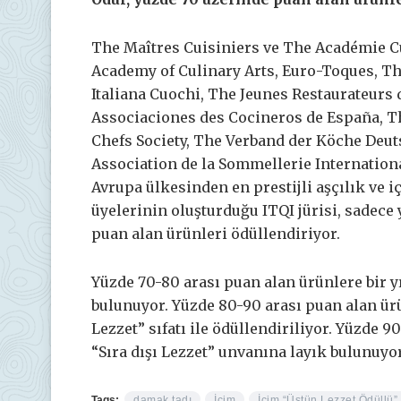
The Maîtres Cuisiniers ve The Académie C
Academy of Culinary Arts, Euro-Toques, T
Italiana Cuochi, The Jeunes Restaurateurs
Associaciones des Cocineros de España, 
Chefs Society, The Verband der Köche Deu
Association de la Sommellerie International
Avrupa ülkesinden en prestijli aşçılık ve 
üyelerinin oluşturduğu ITQI jürisi, sadece
puan alan ürünleri ödüllendiriyor.
Yüzde 70-80 arası puan alan ürünlere bir yı
bulunuyor. Yüzde 80-90 arası puan alan ürün
Lezzet” sıfatı ile ödüllendiriliyor. Yüzde 9
“Sıra dışı Lezzet” unvanına layık bulunuyor
Tags:
damak tadı
İçim
İçim “Üstün Lezzet Ödüllü” 