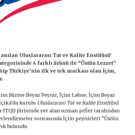
nılan Uluslararası Tat ve Kalite Enstitüsü’
ategorisinde 4 farklı ürünü ile “Üstün Lezzet”
hip Türkiye’nin ilk ve tek markası olan İçim,
r.
İçim Süzme Beyaz Peynir, İçim Labne, İçim Beyaz
elçika’da kurulu
Uluslararası Tat ve Kalite Enstitüsü
n-ITQI) jürisinde yer alan uzman şefler tarafından
ğerlendirmeler sonrasında İçim peynirleri “Üstün
yık bulundu.