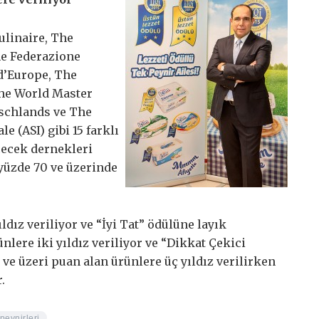
ulinaire, The
he Federazione
 d’Europe, The
The World Master
tschlands ve The
e (ASI) gibi 15 farklı
içecek dernekleri
 yüzde 70 ve üzerinde
ldız veriliyor ve “İyi Tat” ödülüne layık
lere iki yıldız veriliyor ve “Dikkat Çekici
0 ve üzeri puan alan ürünlere üç yıldız verilirken
.
peynirleri