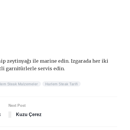
ip zeytinyağı ile marine edin. Izgarada her iki
tli garnitürlerle servis edin.
lem Steak Malzemeler
Harlem Steak Tarifi
Next Post
ç
Kuzu Çerez