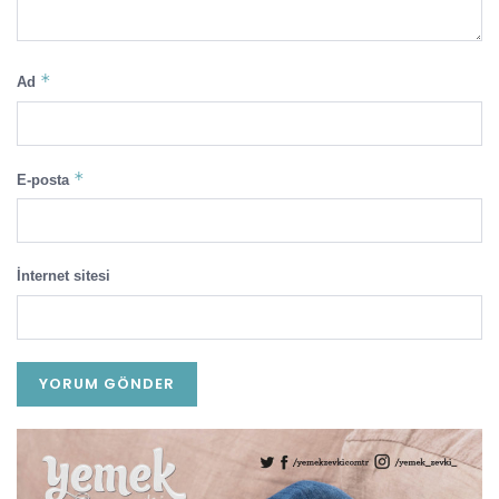
*
Ad
*
E-posta
İnternet sitesi