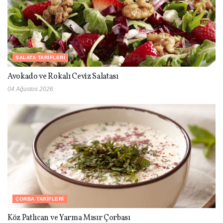
SALATA TARIFLERI
Avokado ve Rokalı Ceviz Salatası
04 Ağustos 2026
ÇORBA TARIFLERI
Köz Patlıcan ve Yarma Mısır Çorbası