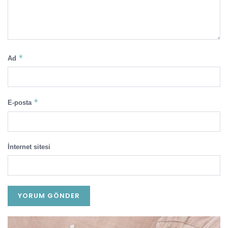
*
Ad
*
E-posta
İnternet sitesi