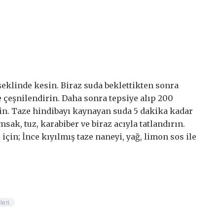
şeklinde kesin. Biraz suda beklettikten sonra
le çeşnilendirin. Daha sonra tepsiye alıp 200
rin. Taze hindibayı kaynayan suda 5 dakika kadar
msak, tuz, karabiber ve biraz acıyla tatlandırın.
için; İnce kıyılmış taze naneyi, yağ, limon sos ile
leri