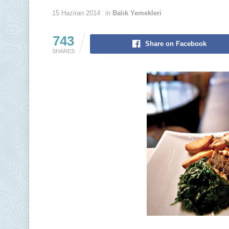
15 Haziran 2014
in
Balık Yemekleri
743
Share on Facebook
SHARES