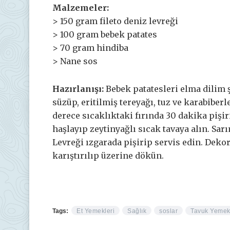
Malzemeler:
> 150 gram fileto deniz levreği
> 100 gram bebek patates
> 70 gram hindiba
> Nane sos
Hazırlanışı:
Bebek patatesleri elma dilim 
süzüp, eritilmiş tereyağı, tuz ve karabiber
derece sıcaklıktaki fırında 30 dakika pişi
haşlayıp zeytinyağlı sıcak tavaya alın. Sarı
Levreği ızgarada pişirip servis edin. Dekor 
karıştırılıp üzerine dökün.
Tags:
Et Yemekleri
Sağlık
soslar
Tavuk Yemek