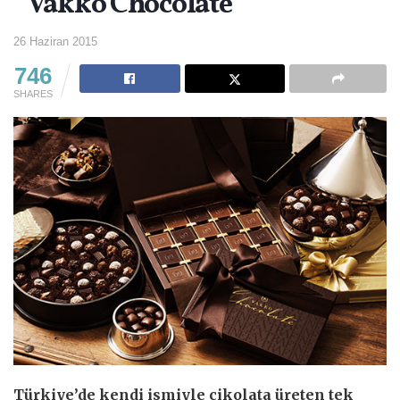
”Vakko Chocolate”
26 Haziran 2015
746
SHARES
Türkiye’de kendi ismiyle çikolata üreten tek