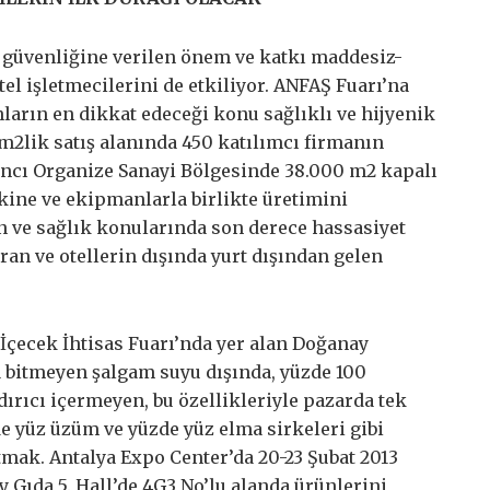
 güvenliğine verilen önem ve katkı maddesiz-
tel işletmecilerini de etkiliyor. ANFAŞ Fuarı’na
anların en dikkat edeceği konu sağlıklı ve hijyenik
 m2lik satış alanında 450 katılımcı firmanın
ancı Organize Sanayi Bölgesinde 38.000 m2 kapalı
kine ve ekipmanlarla birlikte üretimini
en ve sağlık konularında son derece hassasiyet
ran ve otellerin dışında yurt dışından gelen
İçecek İhtisas Fuarı’nda yer alan Doğanay
a bitmeyen şalgam suyu dışında, yüzde 100
dırıcı içermeyen, bu özellikleriyle pazarda tek
de yüz üzüm ve yüzde yüz elma sirkeleri gibi
tmak. Antalya Expo Center’da 20-23 Şubat 2013
 Gıda 5. Hall’de 4G3 No’lu alanda ürünlerini