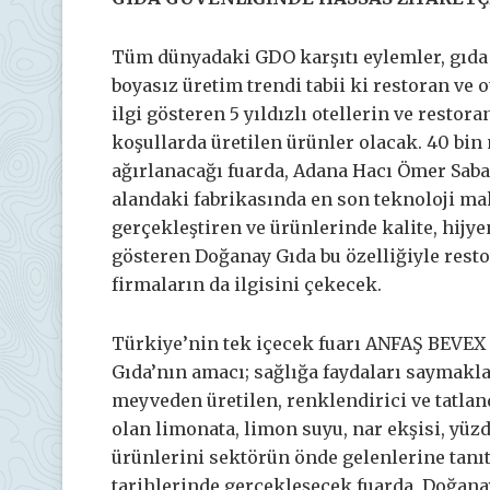
Tüm dünyadaki GDO karşıtı eylemler, gıda
boyasız üretim trendi tabii ki restoran ve o
ilgi gösteren 5 yıldızlı otellerin ve restor
koşullarda üretilen ürünler olacak. 40 bin
ağırlanacağı fuarda, Adana Hacı Ömer Sab
alandaki fabrikasında en son teknoloji ma
gerçekleştiren ve ürünlerinde kalite, hijy
gösteren Doğanay Gıda bu özelliğiyle resto
firmaların da ilgisini çekecek.
Türkiye’nin tek içecek fuarı ANFAŞ BEVEX 
Gıda’nın amacı; sağlığa faydaları saymakl
meyveden üretilen, renklendirici ve tatlan
olan limonata, limon suyu, nar ekşisi, yüz
ürünlerini sektörün önde gelenlerine tanı
tarihlerinde gerçekleşecek fuarda, Doğanay