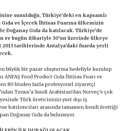
nisine sunulduğu, Türkiye’deki en kapsamlı
sı Gıda ve İçecek İhtisas Fuarına ülkemizin
yle Doğanay Gıda da katılacak. Türkiye’de
n ve bugün itibariyle 30’un üzerinde ülkeye
 2013 tarihlerinde Antalya’daki fuarda yerli
lecek.
en büyük bir pazar oluşturma hedefiyle kurulup
ı ANFAŞ Food Product Gıda İhtisas Fuarı ve
den 80 binden fazla profesyonel ziyaretçi
’ndan Tunus’a Suudi Arabistan’dan Norveç’e çok
yesinde Türk üreticisinin yurt dışı iş
ene katılımcıları arasında tamamen kendi ürettiği
apan Doğanay Gıda da bulunuyor.
İLERİN İLK DURAĞI OLACAK