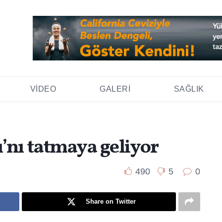
VIDEO
GALERI
SAĞLIK
’nı tatmaya geliyor
490
5
0
Share on Twitter