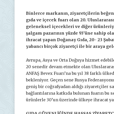
Binlerce markanın, ziyaretçilerin beğe
gıda ve içecek fuarı olan 20. Uluslarara
geleneksel içecekleri ve diğer ürünleri
şalgam pazarının yüzde 93’üne sahip ola
ihracat yapan Doğanay Gıda, 20- 23 Şubat
yabancı birçok ziyaretçi ile bir araya ge
Avrupa, Asya ve Orta Doğuya hizmet edebil
20 senedir devam etmekte olan Uluslararas
ANFAŞ Bevex Fuarı’na bu yıl 38 farklı ülke
bekleniyor. Geçen sene Rusya Federasyonu
geniş bir coğrafyadan aldığı ziyaretçiler sa
bağlantılarına katkıda bulunan fuarın bu s
ürünlerle 30’un üzerinde ülkeye ihracat y
GIDA GÜVENLİĞİNDE HASSAS ZİYARETÇ