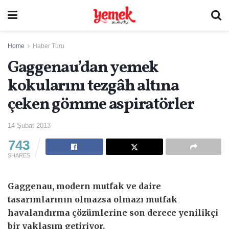
Home
Haber Turu
Gaggenau’dan yemek
kokularını tezgâh altına
çeken gömme aspiratörler
14 Şubat 2013
743
SHARES
Gaggenau, modern mutfak ve daire
tasarımlarının olmazsa olmazı mutfak
havalandırma çözümlerine son derece yenilikçi
bir yaklaşım getiriyor.