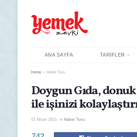
ANA SAYFA
TARIFLER
Home
Haber Turu
Doygun Gıda, donuk 
ile işinizi kolaylaştı
01 Nisan 2013
in
Haber Turu
742