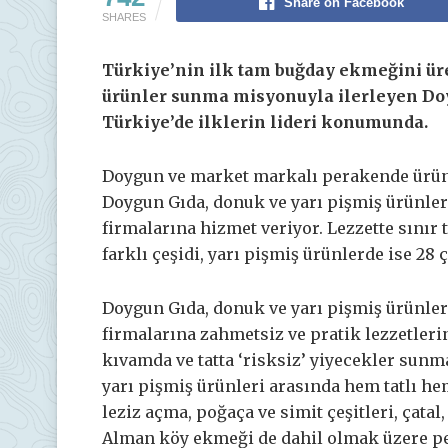
Share on Facebook
SHARES
Türkiye’nin ilk tam buğday ekmeğini ür
ürünler sunma misyonuyla ilerleyen Doy
Türkiye’de ilklerin lideri konumunda.
Doygun ve market markalı perakende ürünl
Doygun Gıda, donuk ve yarı pişmiş ürünleriy
firmalarına hizmet veriyor. Lezzette sını
farklı çeşidi, yarı pişmiş ürünlerde ise 28 
Doygun Gıda, donuk ve yarı pişmiş ürünleri 
firmalarına zahmetsiz ve pratik lezzetleri
kıvamda ve tatta ‘risksiz’ yiyecekler sunma
yarı pişmiş ürünleri arasında hem tatlı he
leziz açma, poğaça ve simit çeşitleri, çata
Alman köy ekmeği de dahil olmak üzere pe