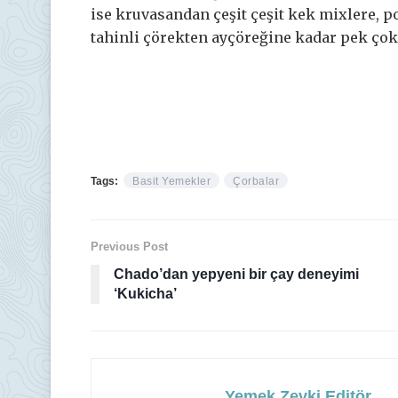
ise kruvasandan çeşit çeşit kek mixlere, p
tahinli çörekten ayçöreğine kadar pek çok 
Tags:
Basit Yemekler
Çorbalar
Previous Post
Chado’dan yepyeni bir çay deneyimi
‘Kukicha’
Yemek Zevki Editör