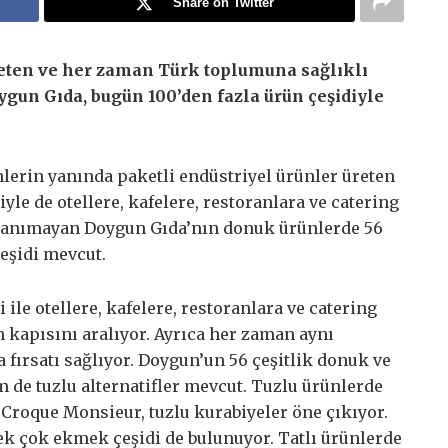
Share on Twitter
eten ve her zaman Türk toplumuna sağlıklı
gun Gıda, bugün 100’den fazla ürün çeşidiyle
erin yanında paketli endüstriyel ürünler üreten
le de otellere, kafelere, restoranlara ve catering
r tanımayan Doygun Gıda’nın donuk ürünlerde 56
çeşidi mevcut.
ile otellere, kafelere, restoranlara ve catering
n kapısını aralıyor. Ayrıca her zaman aynı
 fırsatı sağlıyor. Doygun’un 56 çeşitlik donuk ve
m de tuzlu alternatifler mevcut. Tuzlu ürünlerde
l, Croque Monsieur, tuzlu kurabiyeler öne çıkıyor.
k çok ekmek çeşidi de bulunuyor. Tatlı ürünlerde