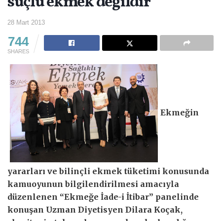
suçlu ekmek değildir”
28 Mart 2013
744
SHARES
Ekmeğin
yararları ve bilinçli ekmek tüketimi konusunda
kamuoyunun bilgilendirilmesi amacıyla
düzenlenen “Ekmeğe İade-i İtibar” panelinde
konuşan Uzman Diyetisyen Dilara Koçak,