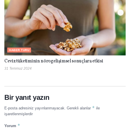
HABER TURU
Ceviz tüketiminin nörogelişimsel sonuçlara etkisi
31 Temmuz 2024
Bir yanıt yazın
*
E-posta adresiniz yayınlanmayacak.
Gerekli alanlar
ile
işaretlenmişlerdir
*
Yorum