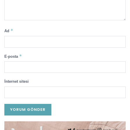
*
Ad
*
E-posta
İnternet sitesi