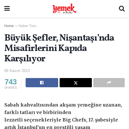
Home
Haber Turu
Büyük Şefler, Nişantaşı’nda
Misafirlerini Kapıda
Karşılıyor
06 Kasım 2013
743
SHARES
Sabah kahvaltısından akşam yemeğine uzanan,
farklı tatları ve birbirinden
lezzetli seçenekleriyle Big Chefs, 17. şubesiyle
artık İstanbul’un en prestijli yaşam