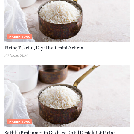
HABER TURU
Pirinç Tüketin, Diyet Kalitesini Artırın
20 Nisan 2026
HABER TURU
Sağlıklı Beslenmenin Güçlü ve Doğal Destekçisi: Pirinç