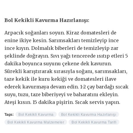
Bol Kekikli Kavurma Hazırlanışı:
Arpacık soğanları soyun. Kiraz domatesleri de
enine ikiye kesin. Sarımsakları temizleyip ince
ince kıyın. Dolmalık biberleri de temizleyip zar
şeklinde doğrayın. Sıvı yağı tencerede ısıtıp etleri 5
dakika boyunca suyunu çekene dek kavurun.
Sürekli karıştırarak sırasıyla soğanı, sarımsakları,
taze kekik ile kuru kekiği ve domatesleri ilave
ederek kavurmaya devam edin. 1-2 çay bardağı sıcak
suyu, tuzu, taze biberiyeyi ve baharatını ekleyin.
Ateşi kısın. 15 dakika pişirin. Sıcak servis yapın.
Tags:
Bol Kekikli Kavurma
Bol Kekikli Kavurma Hazırlanışı
Bol Kekikli Kavurma Malzemeler
Bol Kekikli Kavurma Tarifi