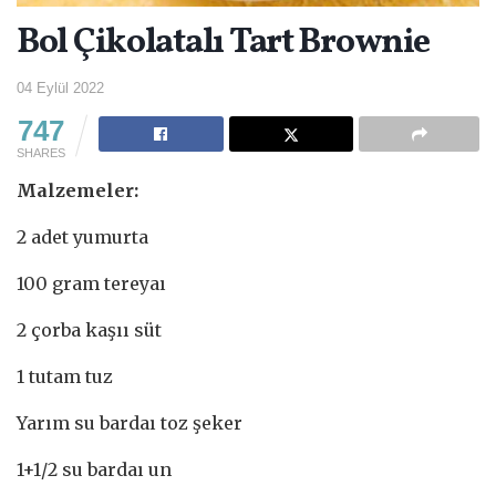
Bol Çikolatalı Tart Brownie
04 Eylül 2022
747
SHARES
Malzemeler:
2 adet yumurta
100 gram tereyaı
2 çorba kaşıı süt
1 tutam tuz
Yarım su bardaı toz şeker
1+1/2 su bardaı un