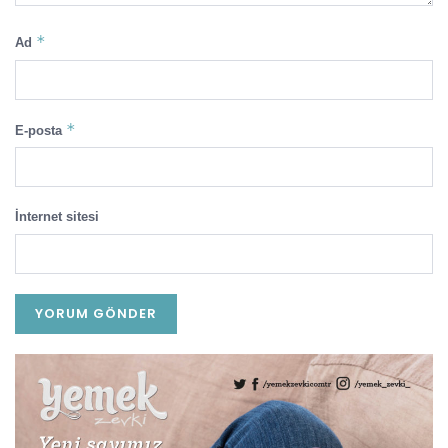
*
Ad
*
E-posta
İnternet sitesi