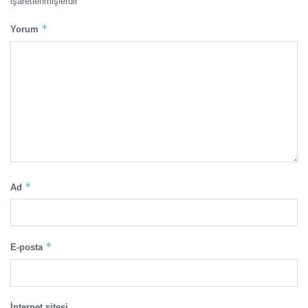
işaretlenmişlerdir
*
Yorum
*
Ad
*
E-posta
İnternet sitesi