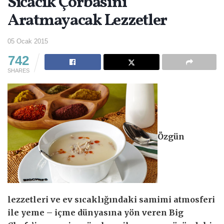
Sıcacık Çorbasını
Aratmayacak Lezzetler
05 Ocak 2015
742
SHARES
Özgün
lezzetleri ve ev sıcaklığındaki samimi atmosferi
ile yeme – içme dünyasına yön veren Big