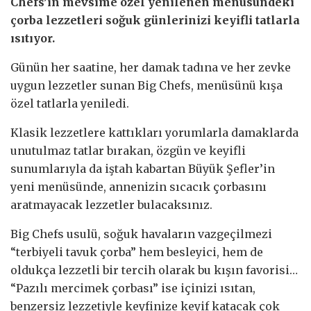
Chefs’in mevsime özel yenilenen menüsündeki
çorba lezzetleri soğuk günlerinizi keyifli tatlarla
ısıtıyor.
Günün her saatine, her damak tadına ve her zevke
uygun lezzetler sunan Big Chefs, menüsünü kışa
özel tatlarla yeniledi.
Klasik lezzetlere kattıkları yorumlarla damaklarda
unutulmaz tatlar bırakan, özgün ve keyifli
sunumlarıyla da iştah kabartan Büyük Şefler’in
yeni menüsünde, annenizin sıcacık çorbasını
aratmayacak lezzetler bulacaksınız.
Big Chefs usulü, soğuk havaların vazgeçilmezi
“terbiyeli tavuk çorba” hem besleyici, hem de
oldukça lezzetli bir tercih olarak bu kışın favorisi…
“Pazılı mercimek çorbası” ise içinizi ısıtan,
benzersiz lezzetiyle keyfinize keyif katacak çok