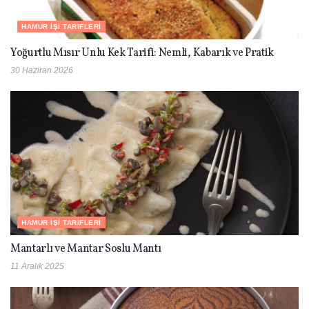
HAMUR İŞI TARIFLERI
Yoğurtlu Mısır Unlu Kek Tarifi: Nemli, Kabarık ve Pratik
30 Haziran 2026
HAMUR İŞI TARIFLERI
Mantarlı ve Mantar Soslu Mantı
11 Aralık 2025