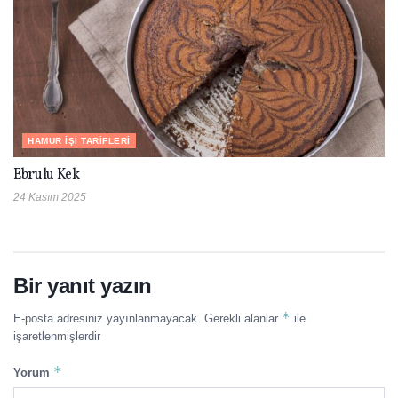
HAMUR İŞI TARIFLERI
Ebrulu Kek
24 Kasım 2025
Bir yanıt yazın
*
E-posta adresiniz yayınlanmayacak.
Gerekli alanlar
ile
işaretlenmişlerdir
*
Yorum