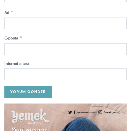
*
Ad
*
E-posta
İnternet sitesi