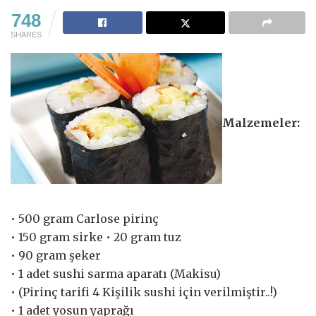
748
SHARES
Malzemeler:
• 500 gram Carlose pirinç
• 150 gram sirke • 20 gram tuz
• 90 gram şeker
• 1 adet sushi sarma aparatı (Makisu)
• (Pirinç tarifi 4 Kişilik sushi için verilmiştir..!)
• 1 adet yosun yaprağı