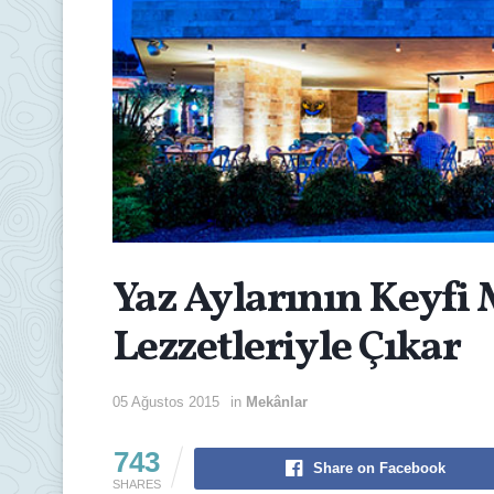
Yaz Aylarının Keyfi
Lezzetleriyle Çıkar
05 Ağustos 2015
in
Mekânlar
743
Share on Facebook
SHARES