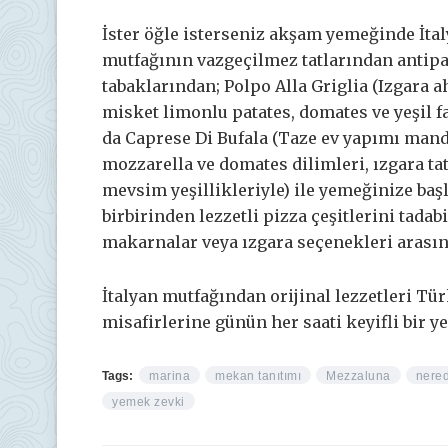
İster öğle isterseniz akşam yemeğinde İta
mutfağının vazgeçilmez tatlarından antipa
tabaklarından; Polpo Alla Griglia (Izgara a
misket limonlu patates, domates ve yeşil fa
da Caprese Di Bufala (Taze ev yapımı man
mozzarella ve domates dilimleri, ızgara tat
mevsim yeşillikleriyle) ile yemeğinize baş
birbirinden lezzetli pizza çeşitlerini tadab
makarnalar veya ızgara seçenekleri arasın
İtalyan mutfağından orijinal lezzetleri Tü
misafirlerine günün her saati keyifli bir
Tags:
marina
mekan tanıtımı
Mezzaluna
nered
yemek zevki