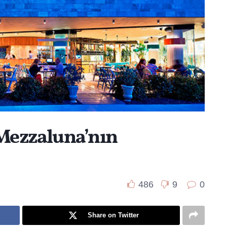
 Mezzaluna’nın
486
9
0
Share on Twitter