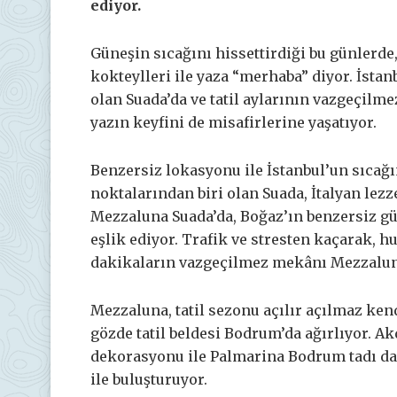
ediyor.
Güneşin sıcağını hissettirdiği bu günlerde,
kokteylleri ile yaza “merhaba” diyor. İstan
olan Suada’da ve tatil aylarının vazgeçilm
yazın keyfini de misafirlerine yaşatıyor.
Benzersiz lokasyonu ile İstanbul’un sıcağ
noktalarından biri olan Suada, İtalyan lezz
Mezzaluna Suada’da, Boğaz’ın benzersiz güze
eşlik ediyor. Trafik ve stresten kaçarak, h
dakikaların vazgeçilmez mekânı Mezzalun
Mezzaluna, tatil sezonu açılır açılmaz ken
gözde tatil beldesi Bodrum’da ağırlıyor. A
dekorasyonu ile Palmarina Bodrum tadı dama
ile buluşturuyor.