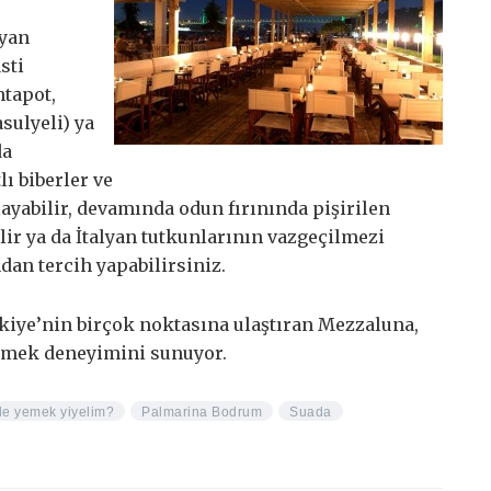
lyan
sti
htapot,
sulyeli) ya
da
lı biberler ve
layabilir, devamında odun fırınında pişirilen
ilir ya da İtalyan tutkunlarının vazgeçilmezi
dan tercih yapabilirsiniz.
rkiye’nin birçok noktasına ulaştıran Mezzaluna,
 yemek deneyimini sunuyor.
e yemek yiyelim?
Palmarina Bodrum
Suada