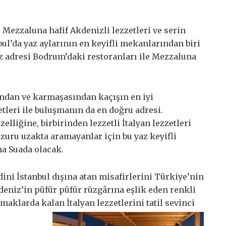
 Mezzaluna hafif Akdenizli lezzetleri ve serin
bul’da yaz aylarının en keyifli mekanlarından biri
ez adresi Bodrum’daki restoranları ile Mezzaluna
ından ve karmaşasından kaçışın en iyi
etleri ile buluşmanın da en doğru adresi.
lliğine, birbirinden lezzetli İtalyan lezzetleri
uzuru uzakta aramayanlar için bu yaz keyifli
a Suada olacak.
dini İstanbul dışına atan misafirlerini Türkiye’nin
kdeniz’in püfür püfür rüzgârına eşlik eden renkli
klarda kalan İtalyan lezzetlerini tatil sevinci