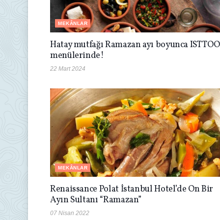
MEKÂNLAR
Hatay mutfağı Ramazan ayı boyunca IST TOO
menülerinde!
22 Mart 2024
MEKÂNLAR
Renaissance Polat İstanbul Hotel’de On Bir
Ayın Sultanı “Ramazan”
07 Nisan 2022