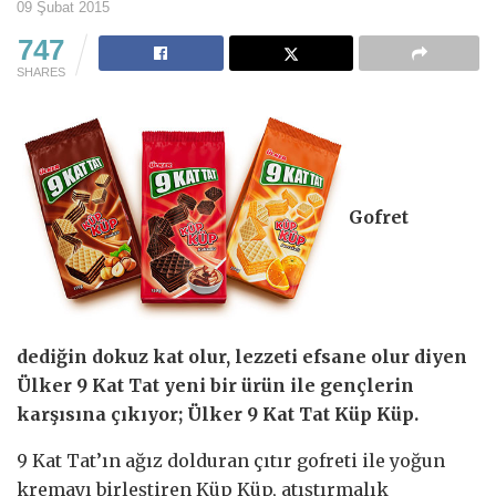
09 Şubat 2015
747
SHARES
Gofret
dediğin dokuz kat olur, lezzeti efsane olur diyen
Ülker 9 Kat Tat yeni bir ürün ile gençlerin
karşısına çıkıyor; Ülker 9 Kat Tat Küp Küp.
9 Kat Tat’ın ağız dolduran çıtır gofreti ile yoğun
kremayı birleştiren Küp Küp, atıştırmalık