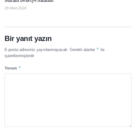
Sultani Bezelye Salatası
26 Mart 2026
Bir yanıt yazın
*
E-posta adresiniz yayınlanmayacak.
Gerekli alanlar
ile
işaretlenmişlerdir
*
Yorum