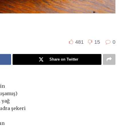
481
15
0
Share on Twitter
in
muşamış)
ı yağ
pudra şekeri
çın