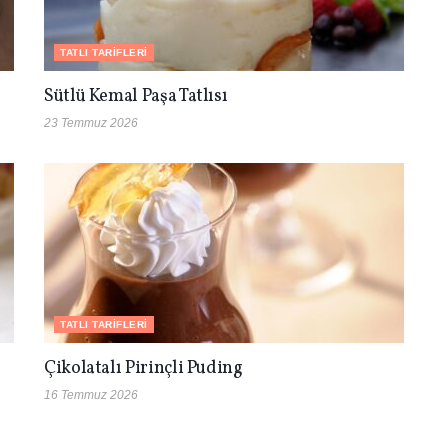
TATLI TARIFLERI
Sütlü Kemal Paşa Tatlısı
23 Temmuz 2026
TATLI TARIFLERI
Çikolatalı Pirinçli Puding
16 Temmuz 2026