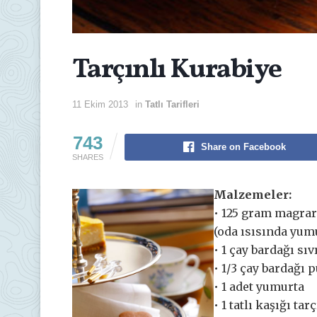
Tarçınlı Kurabiye
11 Ekim 2013
in
Tatlı Tarifleri
743
Share on Facebook
SHARES
Malzemeler:
• 125 gram magrar
(oda ısısında yu
• 1 çay bardağı sıv
• 1/3 çay bardağı 
• 1 adet yumurta
• 1 tatlı kaşığı tar