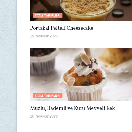
TATLI TARIFLERI
Portakal Pelteli Cheesecake
29 Temmuz 2026
TATLI TARIFLERI
Muzlu, Bademli ve Kuru Meyveli Kek
20 Temmuz 2026