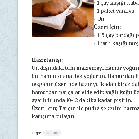
• 1 çay kaşığı kab
• 1 paket vanilya
• Un
Üzeri İçin:
• 1, 5 çay bardağı 
• 1 tatlı kaşığı tar
Hazırlanışı:
Un dışındaki tüm malzemeyi hamur yoğurma
bir hamur olana dek yoğurun. Hamurdan fı
tezgahın üzerinde hazır yufkadan biraz dah
hamurdan parçalar elde edip yağlı kağıt üz
ayarlı fırında 10-12 dakika kadar pişirin.
Üzeri için; Tarçın ile pudra şekerini harm
karışıma bulayın.
Tags:
Tatlılar