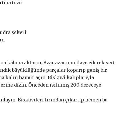
artma tozu
pudra şekeri
çın
 kabına aktarın. Azar azar unu ilave ederek sert
ndık büyüklüğünde parçalar koparıp geniş bir
a kalın hamur açın. Bisküvi kalıplarıyla
erine dizin. Önceden ısıtılmış 200 dereceye
anlayın. Bisküvileri fırından çıkartıp hemen bu