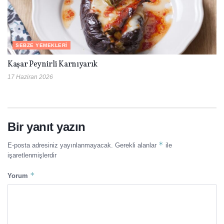
SEBZE YEMEKLERI
Kaşar Peynirli Karnıyarık
17 Haziran 2026
Bir yanıt yazın
*
E-posta adresiniz yayınlanmayacak.
Gerekli alanlar
ile
işaretlenmişlerdir
*
Yorum